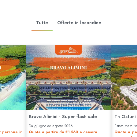
Tutte
Offerte in locandine
Bravo Alimini - Super flash sale
Th Ostuni
Da giugno ad agosto 2026
Estate mare It
r persona in
Quota a partire da €1.560 a camera
Quote a pa